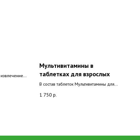
Мультивитамины в
таблетках для взрослых
 извлечение
ловека
В состав таблеток Мультивитамины для
овому сну,
взрослых входят все необходимые
1 750
р.
жению в сон.
организму человека витамины в наиболее
му
оптимальных дозировках и составленных
 веществами,
по принципу синергизма их комплексов.
еток,
 успокаивает