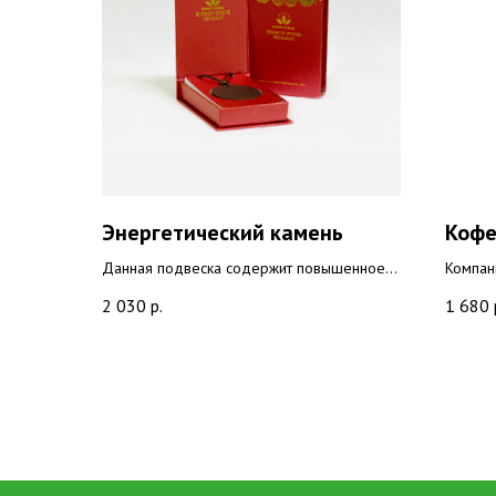
Энергетический камень
Кофе
Данная подвеска содержит повышенное
Компан
количество 68,7% диоксида кремния
кофейн
2 030
р.
1 680
(SiO2). Диоксид кремния играет важную
аромат
роль в регулировании кровяного
кофеин
давления, в передаче нервных импульсов,
гриба 
при лечении бактериальных инфекций и
чтобы 
восстановлении других жизненно важных
Рейши.
функций.
целебн
идеаль
время 