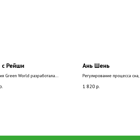
 с Рейши
Ань Шень
ия Green World разработала
Регулирование процесса сна,
ый напиток, соединив изысканный
максимальной пользы для че
р.
1 820
р.
ный сорт кофе Арабика без
благодаря глубокому и здор
а и оздоровительный экстракт
способствует быстрому погру
Рейши. Основная его задача в том,
Обеспечивает нервную систе
донести полезные свойства гриба
необходимыми питательными
 Сочетание вкусного кофе и
стимулирует рост нервных кл
ых свойств Рейши делают его
улучшает циркуляцию крови,
ным напитком для вас в любое
нервную систему.
дня, источником энергии и