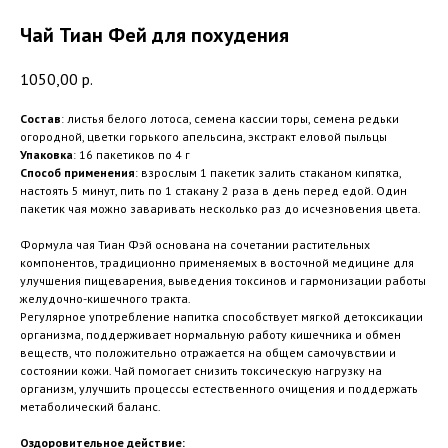
Чай Тиан Фей для похудения
1050,00
р.
Состав
: листья белого лотоса, семена кассии торы, семена редьки
огородной, цветки горького апельсина, экстракт еловой пыльцы
Упаковка
: 16 пакетиков по 4 г
Способ
применения
: взрослым 1 пакетик залить стаканом кипятка,
настоять 5 минут, пить по 1 стакану 2 раза в день перед едой. Один
пакетик чая можно заваривать несколько раз до исчезновения цвета.
Формула чая Тиан Фэй основана на сочетании растительных
компонентов, традиционно применяемых в восточной медицине для
улучшения пищеварения, выведения токсинов и гармонизации работы
желудочно-кишечного тракта.
Регулярное употребление напитка способствует мягкой детоксикации
организма, поддерживает нормальную работу кишечника и обмен
веществ, что положительно отражается на общем самочувствии и
состоянии кожи. Чай помогает снизить токсическую нагрузку на
организм, улучшить процессы естественного очищения и поддержать
метаболический баланс.
Оздоровительное действие: