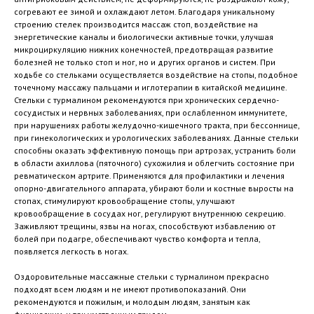
согревают ее зимой и охлаждают летом. Благодаря уникальному
строению стелек производится массаж стоп, воздействие на
энергетические каналы и биологически активные точки, улучшая
микроциркуляцию нижних конечностей, предотвращая развитие
болезней не только стоп и ног, но и других органов и систем. При
ходьбе со стельками осуществляется воздействие на стопы, подобное
точечному массажу пальцами и иглотерапии в китайской медицине.
Стельки с турмалином рекомендуются при хронических сердечно-
сосудистых и нервных заболеваниях, при ослабленном иммунитете,
при нарушениях работы желудочно-кишечного тракта, при бессоннице,
при гинекологических и урологических заболеваниях. Данные стельки
способны оказать эффективную помощь при артрозах, устранить боли
в области ахиллова (пяточного) сухожилия и облегчить состояние при
ревматическом артрите. Применяются для профилактики и лечения
опорно-двигательного аппарата, убирают боли и костные выросты на
стопах, стимулируют кровообращение стопы, улучшают
кровообращение в сосудах ног, регулируют внутреннюю секрецию.
Заживляют трещины, язвы на ногах, способствуют избавлению от
болей при подагре, обеспечивают чувство комфорта и тепла,
появляется легкость в ногах.
Оздоровительные массажные стельки с турмалином прекрасно
подходят всем людям и не имеют противопоказаний. Они
рекомендуются и пожилым, и молодым людям, занятым как