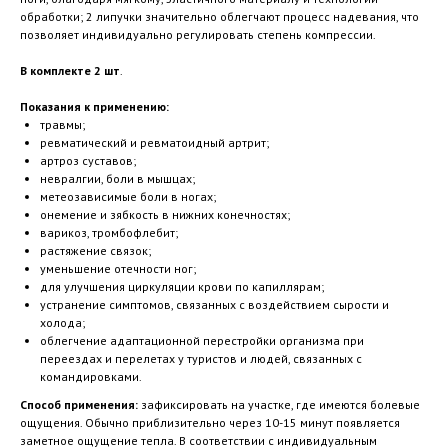
обработки; 2 липучки значительно облегчают процесс надевания, что
позволяет индивидуально регулировать степень компрессии.
В комплекте 2 шт
.
Показания к применению:
травмы;
ревматический и ревматоидный артрит;
артроз суставов;
невралгии, боли в мышцах;
метеозависимые боли в ногах;
онемение и зябкость в нижних конечностях;
варикоз, тромбофлебит;
растяжение связок;
уменьшение отечности ног;
для улучшения циркуляции крови по капиллярам;
устранение симптомов, связанных с воздействием сырости и
холода;
облегчение адаптационной перестройки организма при
переездах и перелетах у туристов и людей, связанных с
командировками.
Способ применения:
зафиксировать на участке, где имеются болевые
ощущения. Обычно приблизительно через 10-15 минут появляется
заметное ощущение тепла. В соответствии с индивидуальным