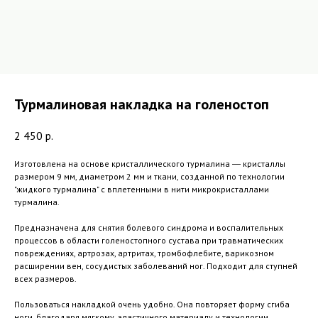
Турмалиновая накладка на голеностоп
2 450
р.
Изготовлена на основе кристаллического турмалина ― кристаллы
размером 9 мм, диаметром 2 мм и ткани, созданной по технологии
"жидкого турмалина" с вплетенными в нити микрокристаллами
турмалина.
Предназначена для снятия болевого синдрома и воспалительных
процессов в области голеностопного сустава при травматических
повреждениях, артрозах, артритах, тромбофлебите, варикозном
расширении вен, сосудистых заболеваний ног. Подходит для ступней
всех размеров.
Пользоваться накладкой очень удобно. Она повторяет форму сгиба
ноги, благодаря мягкому, эластичного материалу и технологии