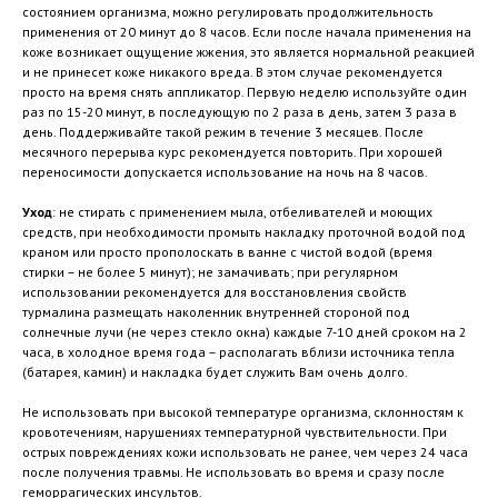
состоянием организма, можно регулировать продолжительность
применения от 20 минут до 8 часов. Если после начала применения на
коже возникает ощущение жжения, это является нормальной реакцией
и не принесет коже никакого вреда. В этом случае рекомендуется
просто на время снять аппликатор. Первую неделю используйте один
раз по 15-20 минут, в последующую по 2 раза в день, затем 3 раза в
день. Поддерживайте такой режим в течение 3 месяцев. После
месячного перерыва курс рекомендуется повторить. При хорошей
переносимости допускается использование на ночь на 8 часов.
Уход
: не стирать с применением мыла, отбеливателей и моющих
средств, при необходимости промыть накладку проточной водой под
краном или просто прополоскать в ванне с чистой водой (время
стирки – не более 5 минут); не замачивать; при регулярном
использовании рекомендуется для восстановления свойств
турмалина размещать наколенник внутренней стороной под
солнечные лучи (не через стекло окна) каждые 7-10 дней сроком на 2
часа, в холодное время года – располагать вблизи источника тепла
(батарея, камин) и накладка будет служить Вам очень долго.
Не использовать при высокой температуре организма, склонностям к
кровотечениям, нарушениях температурной чувствительности. При
острых повреждениях кожи использовать не ранее, чем через 24 часа
после получения травмы. Не использовать во время и сразу после
геморрагических инсультов.