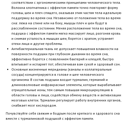
соответствии с эргономическими принципами человеческого тела.
Волокна хлопчатника с эффектом памяти точно повторяют форму
головы, шеи и плеч спящего, оказывая этим частям тела идеальную
поддержку во время сна. Независимо от положения тела во время
сна: лежа на спине или на боку, мышцы плеч и шеи будут в
расслабленном состоянии. Меняя расположение тела во время сна,
подушка с эффектом памяти мягко массирует лицо, разгоняя кровь
и снимая усталость в мышцах шеи, борется с храпом, устраняет
отеки лица и другие проблемы.
Антибактериальная ткань не допускает повышения влажности на
поверхности подушки при глубоком дыхании во время сна,
эффективно борется с появлением бактерий и клещей, быстро
впитывает и испаряет пот, обеспечивая вам сухой и здоровый сон.
Основные жизненные меридианы (каналы и коллатеральные
сосуды) концентрируются в голове и шее человеческого
организма. В состав подушки входит турмалин, германий и
длинноволновые инфракрасные элементы, которые вырабатывают
отрицательные ионы, тем самым повышая микроциркуляцию в
области головы и лица, содействуя обмену веществ и активизации
мозговых клеток. Турмалин регулирует работу внутренних органов,
снабжает мозг кислородом.
Почувствуйте себя свежим и бодрым после крепкого и здорового сна
вместе с турмалиновой подушкой с эффектом памяти.