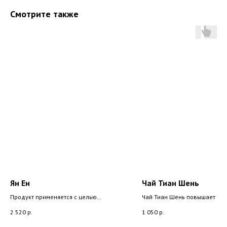
Смотрите также
Ян Ен
Чай Тиан Шень
Продукт применяется с целью
Чай Тиан Шень повышает об
предотвращения постепенной потери
и снимает усталость и стресс,
2 520
р.
1 050
р.
зрения, снижает утомляемость глаз.
оказывает антиспазматическ
Рекомендовано: предохраняет глаза
успокоительный эффект, дает