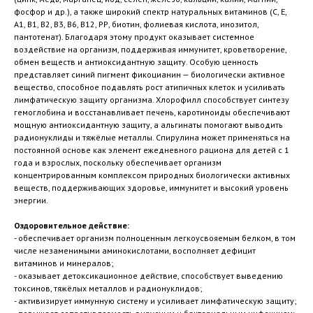
фосфор и др.), а также широкий спектр натуральных витаминов (С, Е,
А1, В1, В2, В3, В6, В12, РР, биотин, фолиевая кислота, инозитол,
пантотенат). Благодаря этому продукт оказывает системное
воздействие на организм, поддерживая иммунитет, кроветворение,
обмен веществ и антиоксидантную защиту. Особую ценность
представляет синий пигмент фикоцианин — биологически активное
вещество, способное подавлять рост атипичных клеток и усиливать
лимфатическую защиту организма. Хлорофилл способствует синтезу
гемоглобина и восстанавливает печень, каротиноиды обеспечивают
мощную антиоксидантную защиту, а альгинаты помогают выводить
радионуклиды и тяжёлые металлы. Спирулина может применяться на
постоянной основе как элемент ежедневного рациона для детей с 1
года и взрослых, поскольку обеспечивает организм
концентрированным комплексом природных биологически активных
веществ, поддерживающих здоровье, иммунитет и высокий уровень
энергии.
Оздоровительное действие:
- обеспечивает организм полноценным легкоусвояемым белком, в том
числе незаменимыми аминокислотами, восполняет дефицит
витаминов и минералов;
- оказывает детоксикационное действие, способствует выведению
токсинов, тяжёлых металлов и радионуклидов;
- активизирует иммунную систему и усиливает лимфатическую защиту;