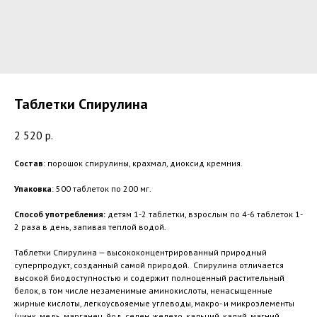
Таблетки Спирулина
2 520
р.
Состав
: порошок спирулины, крахмал, диоксид кремния.
Упаковка
: 500 таблеток по 200 мг.
Способ употребления:
детям 1-2 таблетки, взрослым по 4-6 таблеток 1-
2 раза в день, запивая теплой водой.
Таблетки Спирулина — высококонцентрированный природный
суперпродукт, созданный самой природой. Спирулина отличается
высокой биодоступностью и содержит полноценный растительный
белок, в том числе незаменимые аминокислоты, ненасыщенные
жирные кислоты, легкоусвояемые углеводы, макро- и микроэлементы
(цинк, медь, марганец, йод, селен, железо, кальций, калий, магний,