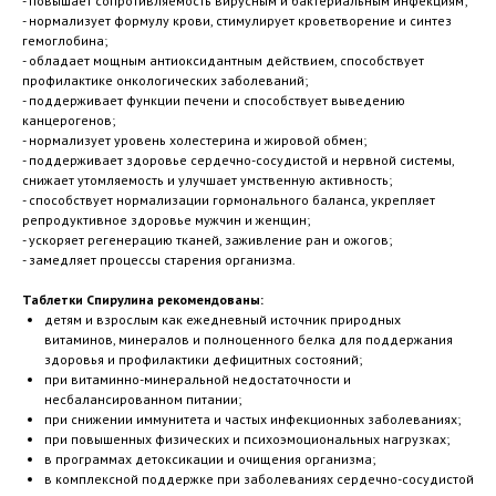
- повышает сопротивляемость вирусным и бактериальным инфекциям;
- нормализует формулу крови, стимулирует кроветворение и синтез
гемоглобина;
- обладает мощным антиоксидантным действием, способствует
профилактике онкологических заболеваний;
- поддерживает функции печени и способствует выведению
канцерогенов;
- нормализует уровень холестерина и жировой обмен;
- поддерживает здоровье сердечно-сосудистой и нервной системы,
снижает утомляемость и улучшает умственную активность;
- способствует нормализации гормонального баланса, укрепляет
репродуктивное здоровье мужчин и женщин;
- ускоряет регенерацию тканей, заживление ран и ожогов;
- замедляет процессы старения организма.
Таблетки Спирулина рекомендованы:
детям и взрослым как ежедневный источник природных
витаминов, минералов и полноценного белка для поддержания
здоровья и профилактики дефицитных состояний;
при витаминно-минеральной недостаточности и
несбалансированном питании;
при снижении иммунитета и частых инфекционных заболеваниях;
при повышенных физических и психоэмоциональных нагрузках;
в программах детоксикации и очищения организма;
в комплексной поддержке при заболеваниях сердечно-сосудистой