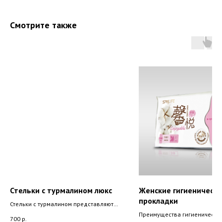
Смотрите также
Стельки с турмалином люкс
Женские гигиеническ
прокладки
Стельки с турмалином представляют
собой тканевую основу со
Преимущества гигиенически
700
р.
специфической поверхностью с