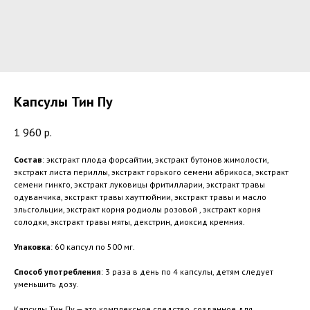
Капсулы Тин Пу
1 960
р.
Состав
: экстракт плода форсайтии, экстракт бутонов жимолости,
экстракт листа периллы, экстракт горького семени абрикоса, экстракт
семени гинкго, экстракт луковицы фритилларии, экстракт травы
одуванчика, экстракт травы хауттюйнии, экстракт травы и масло
эльсгольции, экстракт корня родиолы розовой , экстракт корня
солодки, экстракт травы мяты, декстрин, диоксид кремния.
Упаковка
: 60 капсул по 500 мг.
Способ употребления
: 3 раза в день по 4 капсулы, детям следует
уменьшить дозу.
Капсулы Тин Пу — это комплексное средство, созданное для