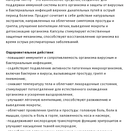
поддержки иммунной системы всего организма и защиты от вирусных
и бактериальных инфекций верхних дыхательных путей в острый
период болезни. Продукт сочетает в себе действие натуральных
экстрактов, направленных на облегчение симптомов простуды и
гриппа, улучшение вентиляции лёгких, выведение мокроты и
детоксикацию организма. Капсулы стимулируют естественные
защитные механизмы, способствуют восстановлению организма во
время острых респираторных заболеваний.
Оздоровительное действие:
- повышают иммунитет и сопротивляемость организма вирусным и
бактериальным инфекциям;
- содействуют подавлению активности патогенных микроорганизмов,
включая бактерии и вирусы, вызывающие простуду, грипп и
пневмонию;
- снижают температуру тела и облегчают лихорадочные состояния,
стимулируют потоотделение для естественного охлаждения
организма и ускорения выздоровления;
- улучшают лёгочную вентиляцию, способствуют разжижению и
выведению мокроты;
- облегчают проявления гриппа и простуды: головную боль, боли в
мышцах, сухость и боль в горле, заложенность носа и насморк;
- поддерживают кислородную транспортную функцию эритроцитов и
улучшают насыщение тканей кислородом;