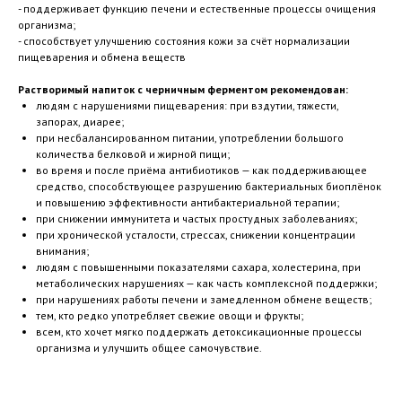
- поддерживает функцию печени и естественные процессы очищения
организма;
- способствует улучшению состояния кожи за счёт нормализации
пищеварения и обмена веществ
Растворимый напиток с черничным ферментом рекомендован:
людям с нарушениями пищеварения: при вздутии, тяжести,
запорах, диарее;
при несбалансированном питании, употреблении большого
количества белковой и жирной пищи;
во время и после приёма антибиотиков — как поддерживающее
средство, способствующее разрушению бактериальных биоплёнок
и повышению эффективности антибактериальной терапии;
при снижении иммунитета и частых простудных заболеваниях;
при хронической усталости, стрессах, снижении концентрации
внимания;
людям с повышенными показателями сахара, холестерина, при
метаболических нарушениях — как часть комплексной поддержки;
при нарушениях работы печени и замедленном обмене веществ;
тем, кто редко употребляет свежие овощи и фрукты;
всем, кто хочет мягко поддержать детоксикационные процессы
организма и улучшить общее самочувствие.