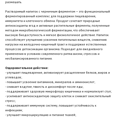
размешать.
Растворимый напиток с черничным ферментом — это функциональный
ферментированный комплекс для поддержки пищеварения,
иммунитета и клеточного обмена. Продукт сочетает природные
антиоксиданты ягод и активные растительные ферменты, полученные
методом микробиологической ферментации, что обеспечивает
высокую биодоступность и мягкое физиологичное действие. Напиток
способствует улучшению усвоения питательных веществ, снижению
нагрузки на желудочно-кишечный тракт и поддержке естественных
процессов детоксикации организма. Подходит для ежедневного
применения в условиях современного ритма жизни, стрессов и
несбалансированного питания.
Оздоровительное действие:
- улучшает пищеварение, активизирует расщепление белков, жиров и
углеводов;
- повышает усвоение витаминов, минералов и аминокислот;
- снижает вздутие, тяжесть и дискомфорт после еды;
- поддерживает здоровую микрофлору кишечника и нормализует стул;
- усиливает антиоксидантную защиту клеток и снижает окислительный
стресс;
- поддерживает иммунную систему, повышает устойчивость к
инфекциям;
- улучшает микроциркуляцию и питание тканей;