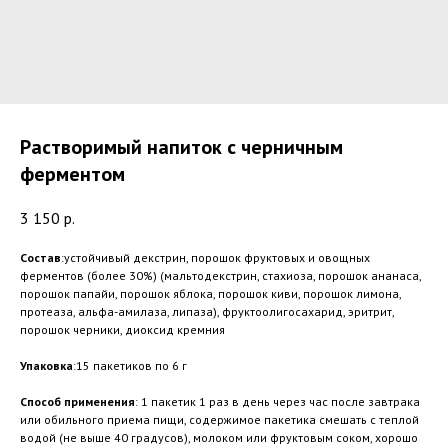
Растворимый напиток с черничным
ферментом
3 150
р.
Состав
:устойчивый декстрин, порошок фруктовых и овощных
ферментов (более 30%) (мальтодекстрин, стахиоза, порошок ананаса,
порошок папайи, порошок яблока, порошок киви, порошок лимона,
протеаза, альфа-амилаза, липаза), фруктоолигосахарид, эритрит,
порошок черники, диоксид кремния
Упаковка
:15 пакетиков по 6 г
Способ
применения
: 1 пакетик 1 раз в день через час после завтрака
или обильного приема пищи, содержимое пакетика смешать с теплой
водой (не выше 40 градусов), молоком или фруктовым соком, хорошо