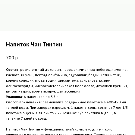
Напиток Чан Тинтин
700
р.
Состав
: резистентный декстрин, порошок ячменных побегов, лимонная
кислота, инулин, пептид альбумина, одуванчик, бодяк щетинистый,
корень солодки, ягоды годжи, хризантема, сукралоза, ксило-
олигосахариды, микрокристаллическая целлюлоза, двуокиси кремния,
цитрат натрия, ароматизирующая эссенция
Упаковка
: 6 пакетиков по 3,5 г
Способ применения
: размешайте содержимое пакетика в 400-450 мл
теплой воды. При запорах взрослым: 1 пакет в день, детям от 7 лет 1/3
пакетика в день. Для очистки кишечника: 1/3 пакетика в день, в
течение 7 дней подряд.
Напиток Чан Тинтин — функциональный комплекс для мягкого
очищения и восстановления здоровья кишечника. Формула продукта