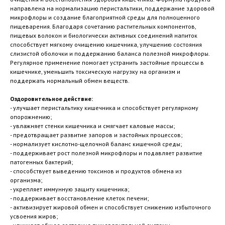
направлена на нормализацию перистальтики, поддержание здоровой
микрофлоры и создание благоприятной среды для полноценного
пищеварения. Благодаря сочетанию растительных компонентов,
пищевых волокон и биологически активных соединений напиток
способствует мягкому очищению кишечника, улучшению состояния
слизистой оболочки и поддержанию баланса полезной микрофлоры.
Регулярное применение помогает устранить застойные процессы в
кишечнике, уменьшить токсическую нагрузку на организм и
поддержать нормальный обмен веществ.
Оздоровительное действие:
- улучшает перистальтику кишечника и способствует регулярному
опорожнению;
- увлажняет стенки кишечника и смягчает каловые массы;
- предотвращает развитие запоров и застойных процессов;
- нормализует кислотно-щелочной баланс кишечной среды;
- поддерживает рост полезной микрофлоры и подавляет развитие
патогенных бактерий;
- способствует выведению токсинов и продуктов обмена из
организма;
- укрепляет иммунную защиту кишечника;
- поддерживает восстановление клеток печени;
- активизирует жировой обмен и способствует снижению избыточного
усвоения жиров;