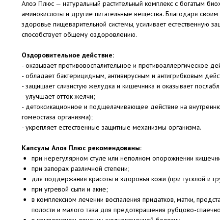
Алоэ Плюс — натуральный растительный комплекс с богатым био
аминокислоты и другие питательные вещества. Благодаря своим
здоровье пищеварительной системы, усиливает естественную за
способствует общему оздоровлению.
Оздоровительное действие:
- оказывает противовоспалительное и противоаллергическое дей
- обладает бактерицидным, антивирусным и антигрибковым дейс
- защищает слизистую желудка и кишечника и оказывает послаб
- улучшает отток желчи;
- детоксикационное и подщелачивающее действие на внутренн
гомеостаза организма);
- укрепляет естественные защитные механизмы организма.
Капсулы Алоэ Плюс рекомендованы:
при нерегулярном стуле или неполном опорожнении кишечни
при запорах различной степени;
для поддержания красоты и здоровья кожи (при тусклой и гр
при угревой сыпи и акне;
в комплексном лечении воспаления придатков, матки, предс
полости и малого таза для предотвращения рубцово-спаечно
в комплексном лечении желчекаменной болезни.