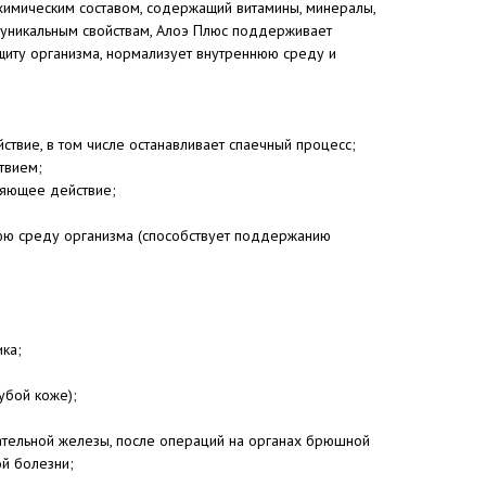
химическим составом, содержащий витамины, минералы,
 уникальным свойствам, Алоэ Плюс поддерживает
щиту организма, нормализует внутреннюю среду и
ствие, в том числе останавливает спаечный процесс;
твием;
ляющее действие;
юю среду организма (способствует поддержанию
ка;
убой коже);
тательной железы, после операций на органах брюшной
й болезни;