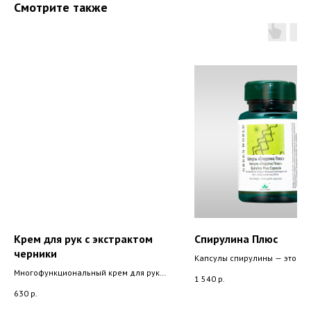
Смотрите также
Крем для рук с экстрактом
Спирулина Плюс
черники
Капсулы спирулины — это
оздоровительная композици
Многофункциональный крем для рук с
1 540
р.
которая представляет собой
экстрактом черники, мёдом и маслом
630
р.
тщательно сбалансированны
ши. Интенсивно питает,
природой набор витаминов,
восстанавливает гидролипидный