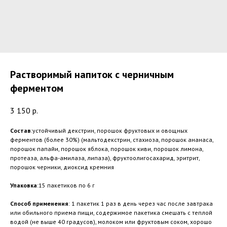
Растворимый напиток с черничным
ферментом
3 150
р.
Состав
:устойчивый декстрин, порошок фруктовых и овощных
ферментов (более 30%) (мальтодекстрин, стахиоза, порошок ананаса,
порошок папайи, порошок яблока, порошок киви, порошок лимона,
протеаза, альфа-амилаза, липаза), фруктоолигосахарид, эритрит,
порошок черники, диоксид кремния
Упаковка
:15 пакетиков по 6 г
Способ
применения
: 1 пакетик 1 раз в день через час после завтрака
или обильного приема пищи, содержимое пакетика смешать с теплой
водой (не выше 40 градусов), молоком или фруктовым соком, хорошо