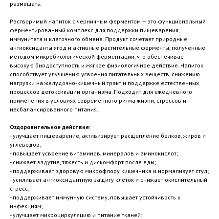
размешать.
Растворимый напиток с черничным ферментом — это функциональный
ферментированный комплекс для поддержки пищеварения,
иммунитета и клеточного обмена. Продукт сочетает природные
антиоксиданты ягод и активные растительные ферменты, полученные
методом микробиологической ферментации, что обеспечивает
высокую биодоступность и мягкое физиологичное действие. Напиток
способствует улучшению усвоения питательных веществ, снижению
нагрузки на желудочно-кишечный тракт и поддержке естественных
процессов детоксикации организма. Подходит для ежедневного
применения в условиях современного ритма жизни, стрессов и
несбалансированного питания.
Оздоровительное действие:
- улучшает пищеварение, активизирует расщепление белков, жиров и
углеводов;
- повышает усвоение витаминов, минералов и аминокислот;
- снижает вздутие, тяжесть и дискомфорт после еды;
- поддерживает здоровую микрофлору кишечника и нормализует стул;
- усиливает антиоксидантную защиту клеток и снижает окислительный
стресс;
- поддерживает иммунную систему, повышает устойчивость к
инфекциям;
- улучшает микроциркуляцию и питание тканей;