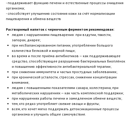
- поддерживает функцию печени и естественные процессы очищения
организма;
- способствует улучшению состояния кожи за счёт нормализации
пищеварения и обмена веществ
Растворимый напиток с черничным ферментом рекомендован:
людям с нарушениями пищеварения: при вздутии, тяжести,
запорах, диарее;
при несбалансированном питании, употреблении большого
количества белковой и жирной пищи;
во время и после приёма антибиотиков — как поддерживающее
средство, способствующее разрушению бактериальных биоплёнок
и повышению эффективности антибактериальной терапии;
при снижении иммунитета и частых простудных заболеваниях;
при хронической усталости, стрессах, снижении концентрации
внимания;
людям с повышенными показателями сахара, холестерина, при
метаболических нарушениях — как часть комплексной поддержки;
при нарушениях работы печени и замедленном обмене веществ;
тем, кто редко употребляет свежие овощи и фрукты;
всем, кто хочет мягко поддержать детоксикационные процессы
организма и улучшить общее самочувствие.