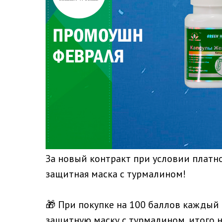
За новый контракт при условии платно
защитная маска с турмалином!
🎁 При покупке на 100 баллов каждый
защитную маску с турмалином, итого н